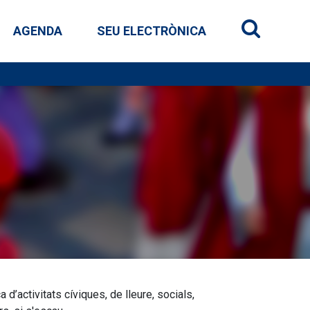
AGENDA
SEU ELECTRÒNICA
Buscar en e
 d’activitats cíviques, de lleure, socials,