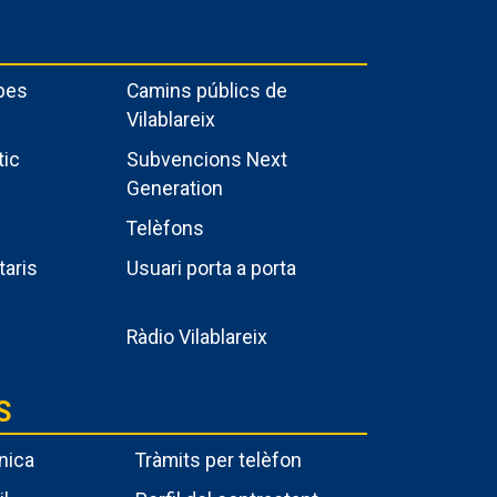
pes
Camins públics de
Vilablareix
tic
Subvencions Next
Generation
Telèfons
taris
Usuari porta a porta
Ràdio Vilablareix
S
nica
Tràmits per telèfon