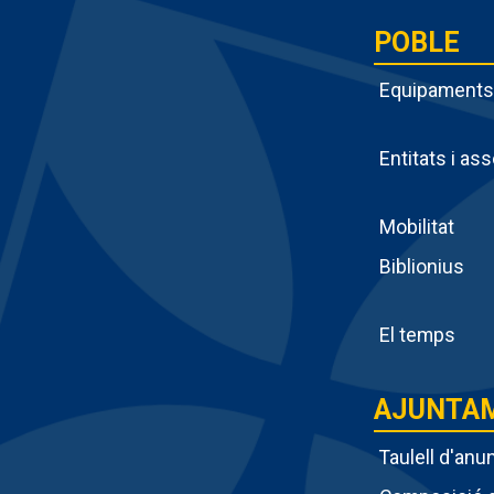
POBLE
Equipaments
Entitats i as
Menú
Mobilitat
intern
Biblionius
poble
El temps
AJUNTA
Taulell d'anu