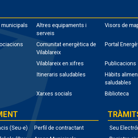
 municipals
Altres equipaments i
Visors de ma
serveis
sociacions
Comunitat energètica de
Portal Energè
Vilablareix
Vilablareix en xifres
Publicacions
Itineraris saludables
Hàbits alimen
saludables
Xarxes socials
Biblioteca
MENT
TRÀMIT
ncis (Seu-e)
Perfil de contractant
Seu Electró