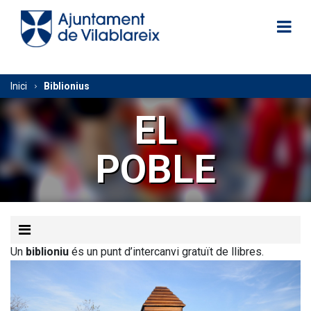
Vés
al
contingut
Fil
Inici
Biblionius
d'Ariadna
EL
POBLE
juntament
mana
Un
biblioniu
és un punt d’intercanvi gratuït de llibres.
xim
pecte