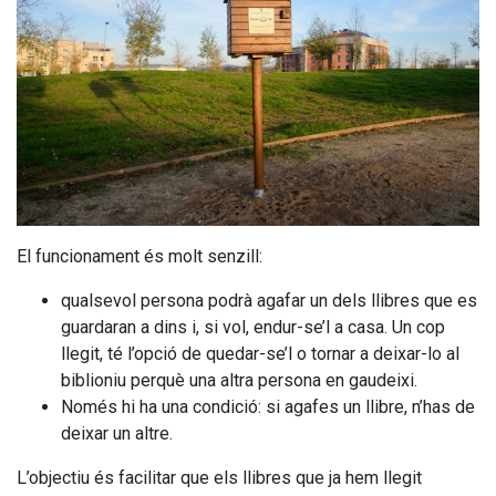
isme
 tal
tenir
lionius
 les
El funcionament és molt senzill:
lors
dicions
qualsevol persona podrà agafar un dels llibres que es
ue el
guardaran a dins i, si vol, endur-se’l a casa. Un cop
xim
llegit, té l’opció de quedar-se’l o tornar a deixar-lo al
biblioniu perquè una altra persona en gaudeixi.
mbre
Només hi ha una condició: si agafes un llibre, n’has de
sible
deixar un altre.
sones
L’objectiu és facilitar que els llibres que ja hem llegit