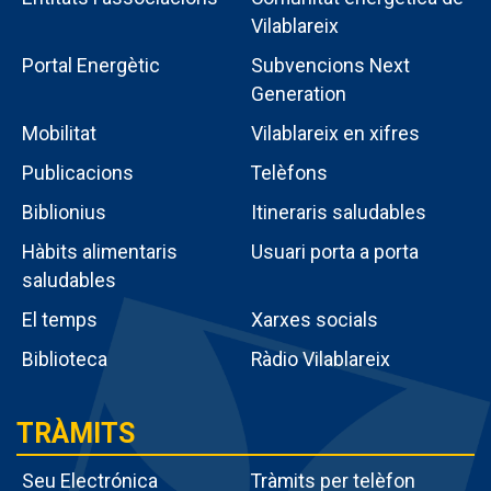
a
Vilablareix
dició:
Portal Energètic
Subvencions Next
Generation
fes
Menú
Mobilitat
Vilablareix en xifres
intern
re,
Publicacions
Telèfons
as
poble
Biblionius
Itineraris saludables
xar
Hàbits alimentaris
Usuari porta a porta
saludables
e.
El temps
Xarxes socials
bjectiu
Biblioteca
Ràdio Vilablareix
litar
 els
TRÀMITS
res
Seu Electrónica
Tràmits per telèfon