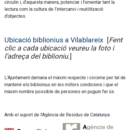
circulin i, d’aquesta manera, potenciar i fomentar tant la
lectura com la cultura de l’intercanvi i reutilització
uin
d’objectes.
Un
lioniu
Ubicació biblionius a Vilablareix
[
Fent
 un
clic a cada ubicació veureu la foto i
t
l’adreça del biblioniu
.]
ntercanvi
tuït
L’Ajuntament demana el màxim respecte i civisme per tal de
res
.
mantenir els biblionius en les millors condicions i que el
màxim nombre possible de persones en puguin fer ús.
cionament
t
Amb el suport de l'Agència de Residus de Catalunya
ill:
lsevol