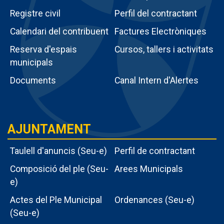
e ja
m
Registre civil
Perfil del contractant
it
Calendari del contribuent
Factures Electròniques
Menú
ulin
Reserva d'espais
Cursos, tallers i activitats
intern
municipals
questa
tràmits
era,
Documents
Canal Intern d'Alertes
enciar
entar
AJUNTAMENT
t la
tura
Taulell d'anuncis (Seu-e)
Perfil de contractant
m la
Composició del ple (Seu-
Arees Municipals
tura
e)
Actes del Ple Municipal
Ordenances (Seu-e)
tercanvi
Menu
(Seu-e)