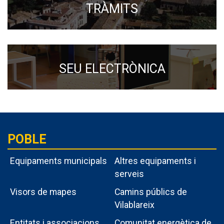
ció
TRÀMITS
dar-
’l o
nar
SEU ELECTRÒNICA
xar-
 al
lioniu
què
a
POBLE
a
Equipaments municipals
Altres equipaments i
sona
serveis
deixi.
Visors de mapes
Camins públics de
més
Vilablareix
 ha
Entitats i associacions
Comunitat energètica de