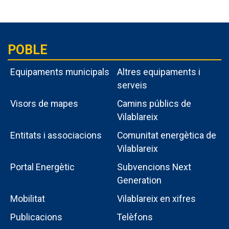
POBLE
Equipaments municipals
Altres equipaments i
serveis
Visors de mapes
Camins públics de
Vilablareix
Entitats i associacions
Comunitat energètica de
Vilablareix
Portal Energètic
Subvencions Next
Generation
Menú
Mobilitat
Vilablareix en xifres
intern
Publicacions
Telèfons