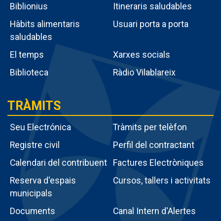
poble
Biblionius
Itineraris saludables
Hàbits alimentaris
Usuari porta a porta
saludables
El temps
Xarxes socials
Biblioteca
Ràdio Vilablareix
TRÀMITS
Seu Electrónica
Tràmits per telèfon
Registre civil
Perfil del contractant
Calendari del contribuent
Factures Electròniques
Menú
Reserva d'espais
Cursos, tallers i activitats
intern
municipals
tràmits
Documents
Canal Intern d'Alertes