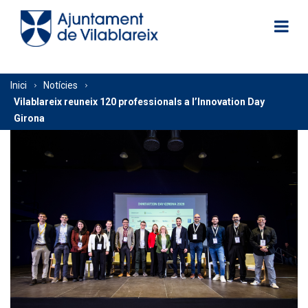
Vés
al
contingut
Fil
Inici
Notícies
Vilablareix reuneix 120 professionals a l’Innovation Day
d'Ariadna
Girona