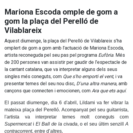
Mariona Escoda omple de gom a
gom la plaça del Perelló de
Vilablareix
Aquest diumenge, la plaça del Perelló de Vilablareix s’ha
omplert de gom a gom amb l’actuació de Mariona Escoda,
artista reconeguda pel seu pas pel programa
Eufòria
. Més
de 200 persones van assistir per gaudir de l’espectacle de
la cantant catalana, que va interpretar alguns dels seus
singles més coneguts, com
Que s'ho emporti el vent
, i va
presentar temes del seu nou disc,
D'una altra manera
, amb
cançons que connecten i emocionen, com
Ara que ets aquí
.
El passat diumenge, dia 6 d'abril, Lildami va fer vibrar la
mateixa plaça del Perelló. Acompanyat pel seu guitarrista,
l'artista va interpretar temes molt coneguts com
Supermercat
i
El Ball de la civada
, o el seu últim senzill
A
contracorrent
, entre d’altres.