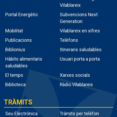
Vilablareix
Portal Energètic
Subvencions Next
Generation
Menú
Mobilitat
Vilablareix en xifres
intern
Publicacions
Telèfons
poble
Biblionius
Itineraris saludables
Hàbits alimentaris
Usuari porta a porta
saludables
El temps
Xarxes socials
Biblioteca
Ràdio Vilablareix
TRÀMITS
Seu Electrónica
Tràmits per telèfon