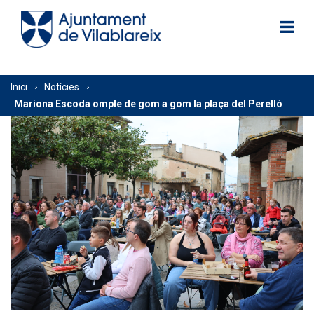
Vés
al
contingut
Fil
Inici
Notícies
Mariona Escoda omple de gom a gom la plaça del Perelló
d'Ariadna