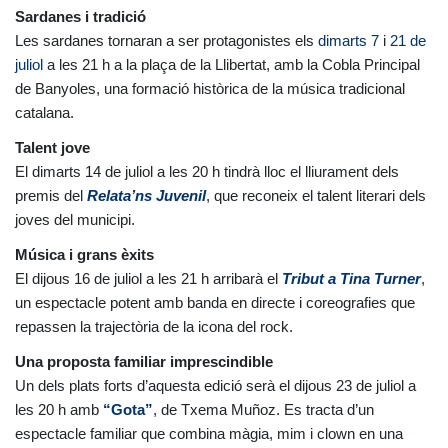
Sardanes i tradició
Les sardanes tornaran a ser protagonistes els
dimarts 7
i
21 de
juliol
a les 21 h a la plaça de la Llibertat, amb la Cobla Principal
de Banyoles, una formació històrica de la música tradicional
catalana.
Talent jove
El dimarts 14 de juliol a les 20 h tindrà lloc el lliurament dels
premis del
Relata’ns Juvenil
, que reconeix el talent literari dels
joves del municipi.
Música i grans èxits
El dijous 16 de juliol a les 21 h arribarà el
Tribut a Tina Turner
,
un espectacle potent amb banda en directe i coreografies que
repassen la trajectòria de la icona del rock.
Una proposta familiar imprescindible
Un dels plats forts d’aquesta edició serà el dijous 23 de juliol a
les 20 h amb
“Gota”
, de Txema Muñoz. Es tracta d’un
espectacle familiar que combina màgia, mim i clown en una