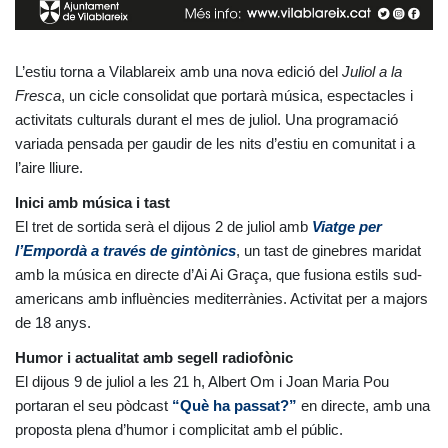
L’estiu torna a Vilablareix amb una nova edició del
Juliol a la
Fresca
, un cicle consolidat que portarà música, espectacles i
activitats culturals durant el mes de juliol. Una programació
variada pensada per gaudir de les nits d’estiu en comunitat i a
l’aire lliure.
Inici amb música i tast
El tret de sortida serà el dijous 2 de juliol amb
Viatge per
l’Empordà a través de gintònics
, un tast de ginebres maridat
amb la música en directe d’Ai Ai Graça, que fusiona estils sud-
americans amb influències mediterrànies. Activitat per a majors
de 18 anys.
Humor i actualitat amb segell radiofònic
El dijous 9 de juliol a les 21 h, Albert Om i Joan Maria Pou
portaran el seu pòdcast
“Què ha passat?”
en directe, amb una
proposta plena d’humor i complicitat amb el públic.