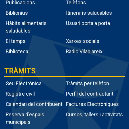
Publicacions
Telèfons
poble
Biblionius
Itineraris saludables
Hàbits alimentaris
Usuari porta a porta
saludables
El temps
Xarxes socials
Biblioteca
Ràdio Vilablareix
TRÀMITS
Seu Electrónica
Tràmits per telèfon
Registre civil
Perfil del contractant
Calendari del contribuent
Factures Electròniques
Menú
Reserva d'espais
Cursos, tallers i activitats
intern
municipals