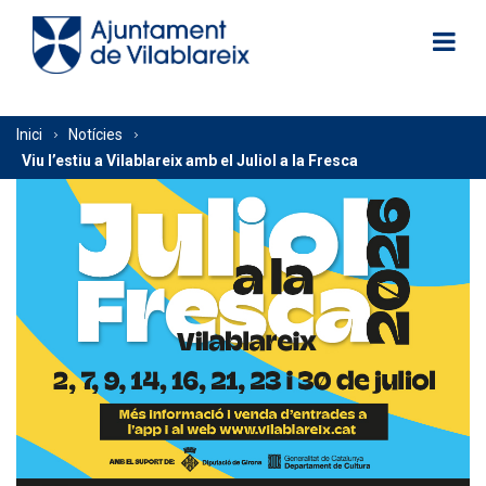
Vés
al
contingut
Fil
Inici
Notícies
Viu l’estiu a Vilablareix amb el Juliol a la Fresca
d'Ariadna