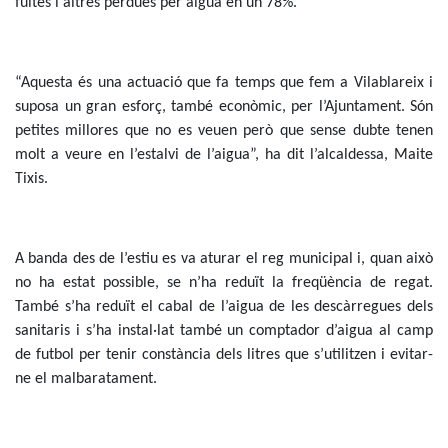
fuites i altres pèrdues per aigua en un 78%.
“Aquesta és una actuació que fa temps que fem a Vilablareix i
suposa un gran esforç, també econòmic, per l’Ajuntament. Són
petites millores que no es veuen però que sense dubte tenen
molt a veure en l’estalvi de l’aigua”, ha dit l’alcaldessa, Maite
Tixis.
A banda des de l’estiu es va aturar el reg municipal i, quan això
no ha estat possible, se n’ha reduït la freqüència de regat.
També s’ha reduït el cabal de l’aigua de les descàrregues dels
sanitaris i s’ha instal·lat també un comptador d’aigua al camp
de futbol per tenir constància dels litres que s’utilitzen i evitar-
ne el malbaratament.