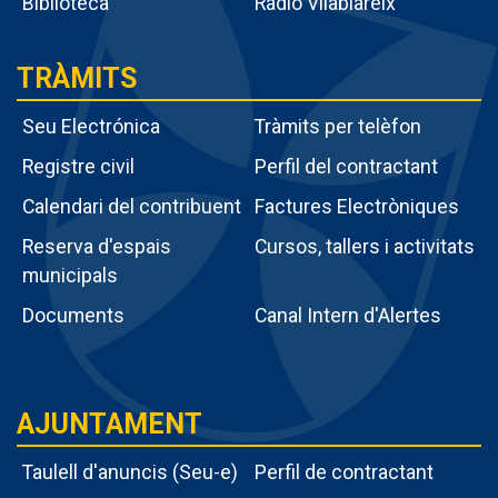
Biblioteca
Ràdio Vilablareix
TRÀMITS
Seu Electrónica
Tràmits per telèfon
Registre civil
Perfil del contractant
Calendari del contribuent
Factures Electròniques
Menú
Reserva d'espais
Cursos, tallers i activitats
intern
municipals
tràmits
Documents
Canal Intern d'Alertes
AJUNTAMENT
Taulell d'anuncis (Seu-e)
Perfil de contractant