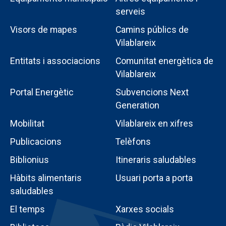
serveis
Visors de mapes
Camins públics de
Vilablareix
Entitats i associacions
Comunitat energètica de
Vilablareix
Portal Energètic
Subvencions Next
Generation
Menú
Mobilitat
Vilablareix en xifres
intern
Publicacions
Telèfons
poble
Biblionius
Itineraris saludables
Hàbits alimentaris
Usuari porta a porta
saludables
El temps
Xarxes socials