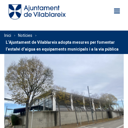
Vés
al
contingut
Fil
Inici
Notícies
L’Ajuntament de Vilablareix adopta mesures per fomentar
d'Ariadna
l’estalvi d’aigua en equipaments municipals i a la via pública