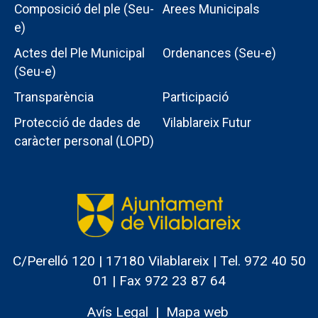
Composició del ple (Seu-
Arees Municipals
e)
Actes del Ple Municipal
Ordenances (Seu-e)
Menu
(Seu-e)
intern
Transparència
Participació
ajuntament
Protecció de dades de
Vilablareix Futur
caràcter personal (LOPD)
C/Perelló 120 | 17180 Vilablareix | Tel. 972 40 50
01 | Fax 972 23 87 64
Avís Legal
Mapa web