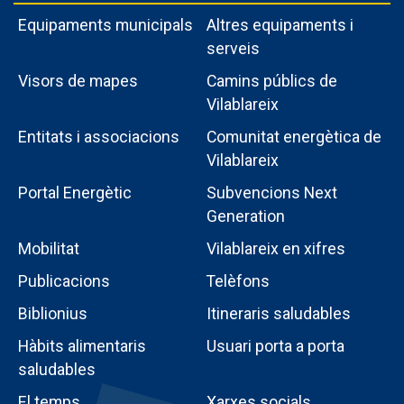
Equipaments municipals
Altres equipaments i
serveis
Visors de mapes
Camins públics de
Vilablareix
Entitats i associacions
Comunitat energètica de
Vilablareix
Portal Energètic
Subvencions Next
Generation
Menú
Mobilitat
Vilablareix en xifres
intern
Publicacions
Telèfons
poble
Biblionius
Itineraris saludables
Hàbits alimentaris
Usuari porta a porta
saludables
El temps
Xarxes socials