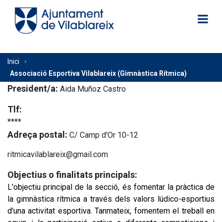
Vés
al
contingut
Fil
Inici
Associació Esportiva Vilablareix (Gimnàstica Rítmica)
d'Ariadna
President/a:
Aida Muñoz Castro
Tlf:
****
Adreça postal:
C/ Camp d'Or 10-12
ritmicavilablareix@gmail.com
Objectius o finalitats principals:
L'objectiu principal de la secció, és fomentar la pràctica de 
la gimnàstica rítmica a través dels valors lúdico-esportius 
d'una activitat esportiva. Tanmateix, fomentem el treball en 