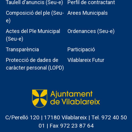
Taulell d'anuncis (Seu-e)
Perfil de contractant
Composició del ple (Seu-
Arees Municipals
e)
Actes del Ple Municipal
Ordenances (Seu-e)
Menu
(Seu-e)
intern
Transparència
Participació
ajuntament
Protecció de dades de
Vilablareix Futur
caràcter personal (LOPD)
C/Perelló 120 | 17180 Vilablareix | Tel. 972 40 50
01 | Fax 972 23 87 64