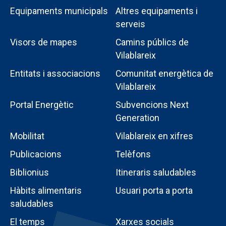
Equipaments municipals
Altres equipaments i
serveis
Visors de mapes
Camins públics de
Vilablareix
Entitats i associacions
Comunitat energètica de
Vilablareix
Portal Energètic
Subvencions Next
Generation
Menú
Mobilitat
Vilablareix en xifres
intern
Publicacions
Telèfons
poble
Biblionius
Itineraris saludables
Hàbits alimentaris
Usuari porta a porta
saludables
El temps
Xarxes socials