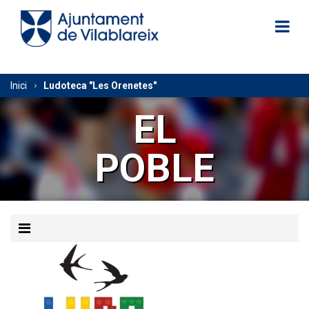
Vés
al
contingut
Fil
Inici
Ludoteca "Les Orenetes"
d'Ariadna
EL
POBLE