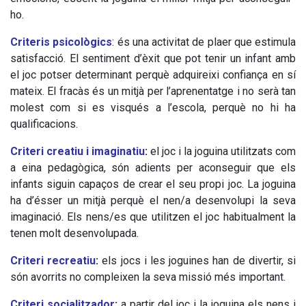
ho.
Criteris psicològics
: és una activitat de plaer que estimula
satisfacció. El sentiment d’èxit que pot tenir un infant amb
el joc potser determinant perquè adquireixi confiança en sí
mateix. El fracàs és un mitjà per l’aprenentatge i no serà tan
molest com si es visqués a l’escola, perquè no hi ha
qualificacions.
Criteri creatiu i imaginatiu
:
el joc i la joguina utilitzats com
a eina pedagògica, són adients per aconseguir que els
infants siguin capaços de crear el seu propi joc. La joguina
ha d’ésser un mitjà perquè el nen/a desenvolupi la seva
imaginació. Els nens/es que utilitzen el joc habitualment la
tenen molt desenvolupada.
Criteri recreatiu
:
els jocs i les joguines han de divertir, si
són avorrits no compleixen la seva missió més important.
Criteri socialitzador
:
a partir del joc i la joguina els nens i