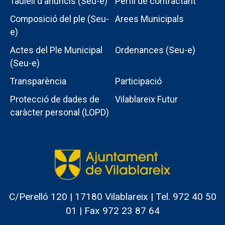
Taulell d'anuncis (Seu-e)
Perfil de contractant
Composició del ple (Seu-
Arees Municipals
e)
Actes del Ple Municipal
Ordenances (Seu-e)
Menu
(Seu-e)
intern
Transparència
Participació
ajuntament
Protecció de dades de
Vilablareix Futur
caràcter personal (LOPD)
C/Perelló 120 | 17180 Vilablareix | Tel. 972 40 50
01 | Fax 972 23 87 64