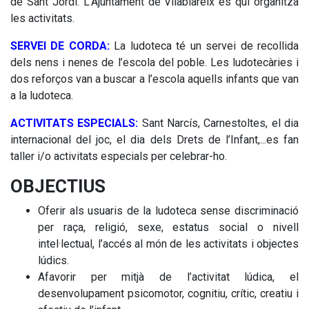
de Sant Jordi. L’Ajuntament de Vilablareix és qui organitza
les activitats.
SERVEI DE CORDA:
La ludoteca té un servei de recollida
dels nens i nenes de l’escola del poble. Les ludotecàries i
dos reforços van a buscar a l’escola aquells infants que van
a la ludoteca.
ACTIVITATS ESPECIALS:
Sant Narcís, Carnestoltes, el dia
internacional del joc, el dia dels Drets de l’Infant,...es fan
taller i/o activitats especials per celebrar-ho.
OBJECTIUS
Oferir als usuaris de la ludoteca sense discriminació
per raça, religió, sexe, estatus social o nivell
intel·lectual, l’accés al món de les activitats i objectes
lúdics.
Afavorir per mitjà de l’activitat lúdica, el
desenvolupament psicomotor, cognitiu, crític, creatiu i