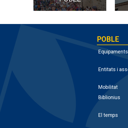
POBLE
Equipaments
Entitats i as
Menú
Mobilitat
intern
Biblionius
poble
El temps