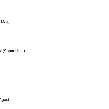
e Maig
x (Sopar i ball)
’Agost