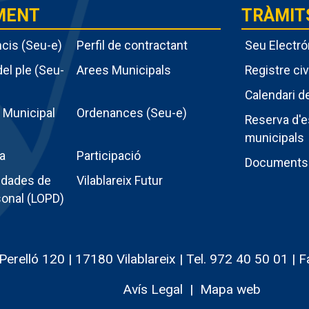
MENT
TRÀMIT
ncis (Seu-e)
Perfil de contractant
Seu Electró
el ple (Seu-
Arees Municipals
Registre civ
Calendari d
Menú
e Municipal
Ordenances (Seu-e)
Reserva d'e
intern
municipals
a
Participació
tràmit
Documents
ment
 dades de
Vilablareix Futur
sonal (LOPD)
Perelló 120 | 17180 Vilablareix | Tel. 972 40 50 01 |
Avís Legal
Mapa web