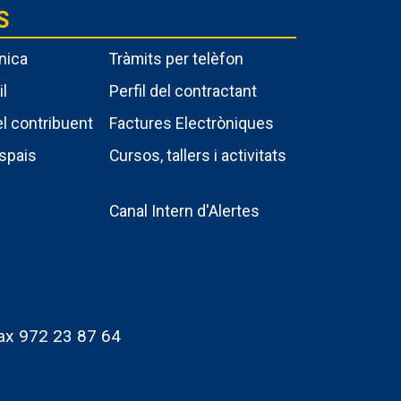
S
nica
Tràmits per telèfon
il
Perfil del contractant
el contribuent
Factures Electròniques
spais
Cursos, tallers i activitats
s
Canal Intern d'Alertes
 Fax 972 23 87 64