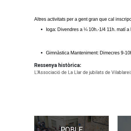
Altres activitats per a gent gran que cal inscri
Ioga: Divendres a ¼ 10h.-1/4 11h. matí a l
Gimnàstica Manteniment: Dimecres 9-10h. 
Ressenya històrica:
L'Associació de La Llar de jubilats de Vilablar
POBLE