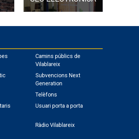
pes
Camins públics de
Vilablareix
tic
Subvencions Next
Generation
Telèfons
taris
Usuari porta a porta
Ràdio Vilablareix