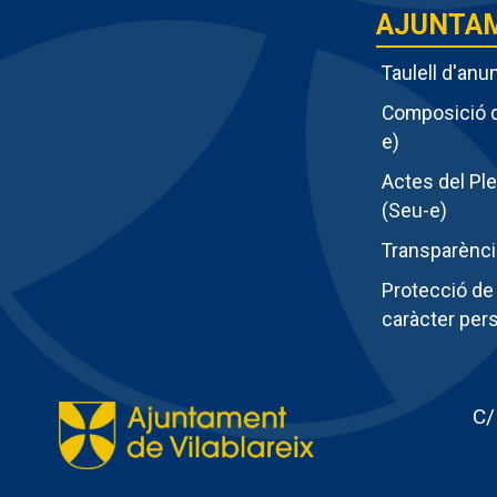
AJUNTA
Taulell d'anu
Composició d
e)
Actes del Pl
Menu
(Seu-e)
intern
Transparènci
ajunta
Protecció de
caràcter per
C/