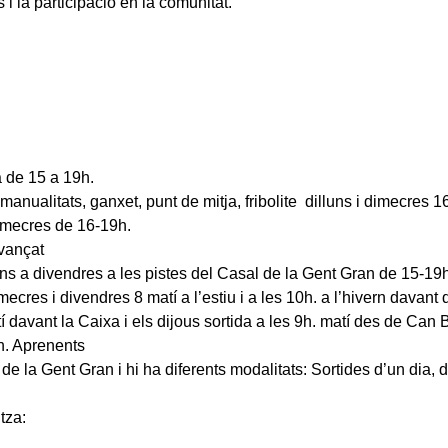
 i la participació en la comunitat.
 de 15 a 19h.
 manualitats, ganxet, punt de mitja, fribolite dilluns i dimecres 1
 dimecres de 16-19h.
avançat
uns a divendres a les pistes del Casal de la Gent Gran de 15-19h
imecres i divendres 8 matí a l’estiu i a les 10h. a l’hivern davant 
davant la Caixa i els dijous sortida a les 9h. matí des de Can B
3h. Aprenents
 la Gent Gran i hi ha diferents modalitats: Sortides d’un dia, d
tza: