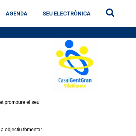
AGENDA
SEU ELECTRÒNICA
Buscar en e
tat promoure el seu
m a objectiu fomentar