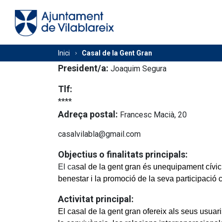
Vés
al
Navegació
contingut
principal
Fil
Inici
Casal de la Gent Gran
President/a:
Joaquim Segura
d'Ariadna
Tlf:
****
Adreça postal:
Francesc Macià, 20
casalvilabla@gmail.com
Objectius o finalitats principals:
El ca
sal de la gent gran és unequipament cívic 
benestar i la promoció de la seva participació
Activitat principal:
El casal de la gent gran ofereix als seus usuari