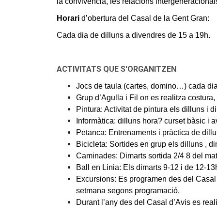
la convivència, les relacions intergeneracionals
Horari
d’obertura del Casal de la Gent Gran:
Cada dia de dilluns a divendres de 15 a 19h.
ACTIVITATS QUE S'ORGANITZEN
Jocs de taula (cartes, domino…) cada dia
Grup d’Agulla i Fil on es realitza costura,
Pintura: Activitat de pintura els dilluns i
Informàtica: dilluns hora? curset bàsic i 
Petanca: Entrenaments i pràctica de dill
Bicicleta: Sortides en grup els dilluns , d
Caminades: Dimarts sortida 2/4 8 del matí 
Ball en Linia: Els dimarts 9-12 i de 12-1
Excursions: Es programen des del Casal de
setmana segons programació.
Durant l’any des del Casal d’Avis es reali