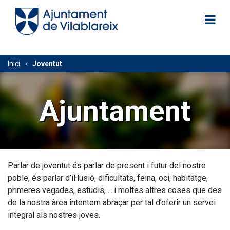
Vés
al
contingut
Fil
Inici
Joventut
d'Ariadna
Ajuntament
Parlar de joventut és parlar de present i futur del nostre
poble, és parlar d’il·lusió, dificultats, feina, oci, habitatge,
primeres vegades, estudis, ....i moltes altres coses que des
de la nostra àrea intentem abraçar per tal d’oferir un servei
integral als nostres joves.