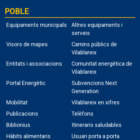
POBLE
Equipaments municipals
Altres equipaments i
serveis
Visors de mapes
Camins públics de
Vilablareix
Entitats i associacions
Comunitat energètica de
Vilablareix
Portal Energètic
Subvencions Next
Generation
Menú
Mobilitat
Vilablareix en xifres
intern
Publicacions
Telèfons
poble
Biblionius
Itineraris saludables
Hàbits alimentaris
Usuari porta a porta